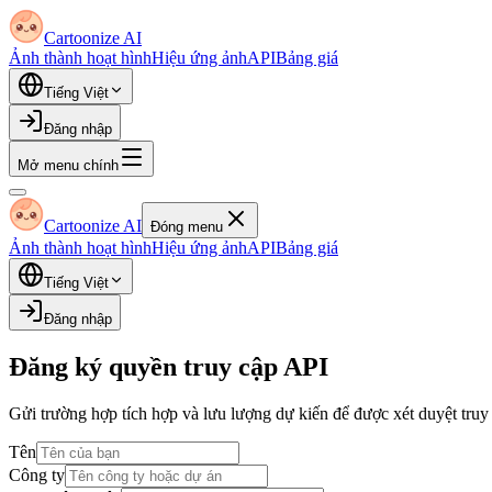
Cartoonize AI
Ảnh thành hoạt hình
Hiệu ứng ảnh
API
Bảng giá
Tiếng Việt
Đăng nhập
Mở menu chính
Cartoonize AI
Đóng menu
Ảnh thành hoạt hình
Hiệu ứng ảnh
API
Bảng giá
Tiếng Việt
Đăng nhập
Đăng ký quyền truy cập API
Gửi trường hợp tích hợp và lưu lượng dự kiến để được xét duyệt truy
Tên
Công ty