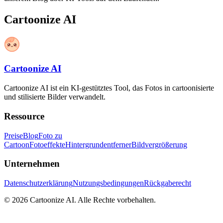
Cartoonize AI
Cartoonize AI
Cartoonize AI ist ein KI-gestütztes Tool, das Fotos in cartoonisierte
und stilisierte Bilder verwandelt.
Ressource
Preise
Blog
Foto zu
Cartoon
Fotoeffekte
Hintergrundentferner
Bildvergrößerung
Unternehmen
Datenschutzerklärung
Nutzungsbedingungen
Rückgaberecht
©
2026
Cartoonize AI
.
Alle Rechte vorbehalten.