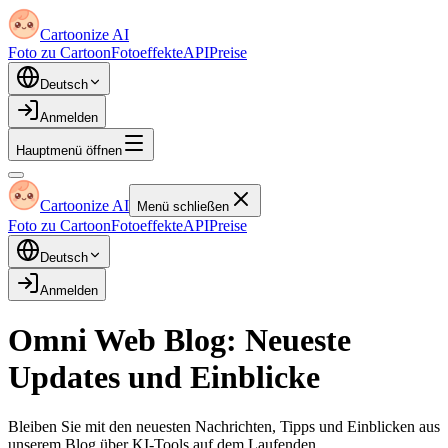
Cartoonize AI
Foto zu Cartoon
Fotoeffekte
API
Preise
Deutsch
Anmelden
Hauptmenü öffnen
Cartoonize AI
Menü schließen
Foto zu Cartoon
Fotoeffekte
API
Preise
Deutsch
Anmelden
Omni Web Blog: Neueste
Updates und Einblicke
Bleiben Sie mit den neuesten Nachrichten, Tipps und Einblicken aus
unserem Blog über KI-Tools auf dem Laufenden.