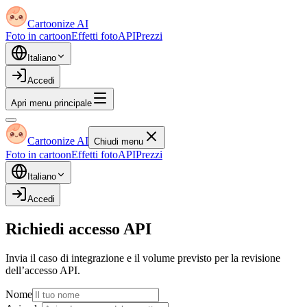
Cartoonize AI
Foto in cartoon
Effetti foto
API
Prezzi
Italiano
Accedi
Apri menu principale
Cartoonize AI
Chiudi menu
Foto in cartoon
Effetti foto
API
Prezzi
Italiano
Accedi
Richiedi accesso API
Invia il caso di integrazione e il volume previsto per la revisione
dell’accesso API.
Nome