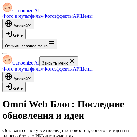
Cartoonize AI
Фото в мультфильм
Фотоэффекты
API
Цены
Русский
Войти
Открыть главное меню
Cartoonize AI
Закрыть меню
Фото в мультфильм
Фотоэффекты
API
Цены
Русский
Войти
Omni Web Блог: Последние
обновления и идеи
Оставайтесь в курсе последних новостей, советов и идей из
нашего блога о ИИ-инструментах.