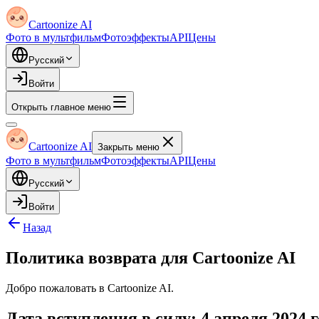
Cartoonize AI
Фото в мультфильм
Фотоэффекты
API
Цены
Русский
Войти
Открыть главное меню
Cartoonize AI
Закрыть меню
Фото в мультфильм
Фотоэффекты
API
Цены
Русский
Войти
Назад
Политика возврата для Cartoonize AI
Добро пожаловать в Cartoonize AI.
Дата вступления в силу: 4 апреля 2024 г